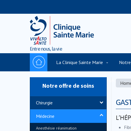
Entre nous, la vie
La Clinique Sainte Marie
Notre
Politique de cookies
Trouver un praticie
Hom
Notre offre de soins
GAS
Chirurgie
Médecine
L’HÉ
Fib
Anesthésie réanimation