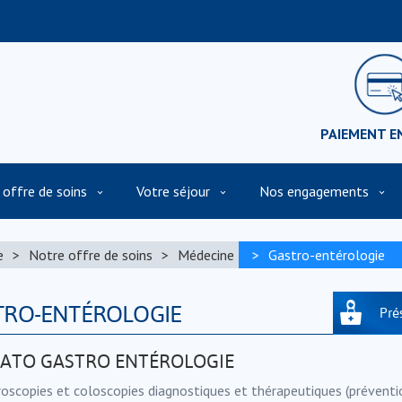
PAIEMENT E
 offre de soins
Votre séjour
Nos engagements
n
Présentation vidéo de la Clinique et de son environnemen
e
Notre offre de soins
Médecine
Gastro-entérologie
TRO-ENTÉROLOGIE
Pré
PATO GASTRO ENTÉROLOGIE
roscopies et coloscopies diagnostiques et thérapeutiques (préventi