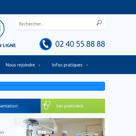
02 40 55 88 88
N LIGNE
Nous rejoindre
Infos pratiques
t
sentation
Les
praticiens
on