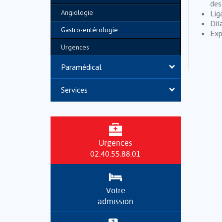
des
Angiologie
Lig
Dil
Gastro-entérologie
Exp
Urgences
Paramédical
Services
Urgences
02.40.55.88.01
Votre
admission