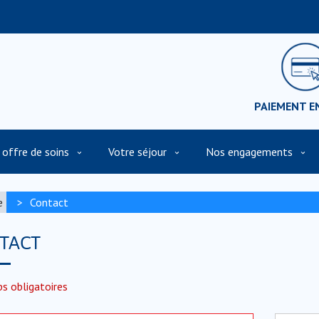
PAIEMENT E
 offre de soins
Votre séjour
Nos engagements
n
Présentation vidéo de la Clinique et de son environnemen
e
Contact
TACT
s obligatoires