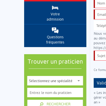
Votre
admission
Nous vo
Questions
au déma
fréquentes
pouve
https:/
Trouver un praticien
Ce formu
« Les i
gérer v
an »
RECHERCHER