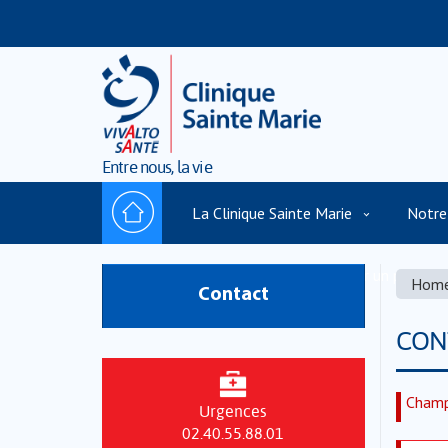
Entre nous, la vie
La Clinique Sainte Marie
Notre
Politique de cookies
Trouver un praticie
Hom
Contact
CON
Champ
Urgences
02.40.55.88.01