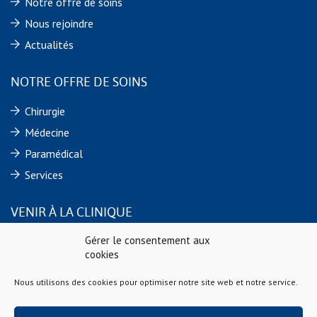
Notre offre de soins
Nous rejoindre
Actualités
NOTRE OFFRE DE SOINS
Chirurgie
Médecine
Paramédical
Services
VENIR À LA CLINIQUE
Gérer le consentement aux
Clinique Sainte Marie
cookies
9 rue de Verdun
44110 CHATEAUBRIANT Cedex
Nous utilisons des cookies pour optimiser notre site web et notre service.
Téléphone : 02 40 55 88 88
Fax : 02 40 55 64 60