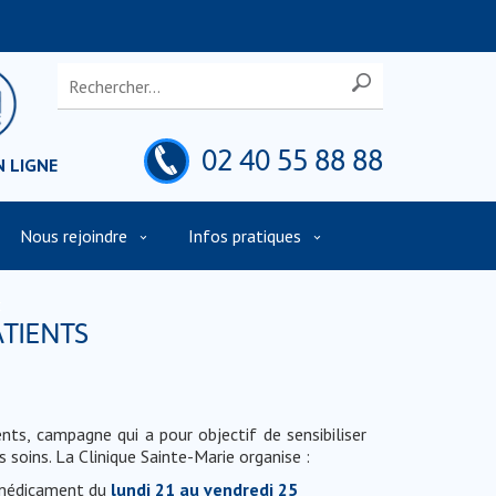
02 40 55 88 88
N LIGNE
Nous rejoindre
Infos pratiques
t
ATIENTS
nts, campagne qui a pour objectif de sensibiliser
s soins. La Clinique Sainte-Marie organise :
u médicament du
lundi
21 au vendredi 25